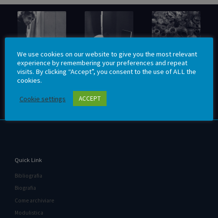
biografia
bibliografia
opere
We use cookies on our website to give you the most relevant
experience by remembering your preferences and repeat
visits. By clicking “Accept”, you consent to the use of ALL the
cookies.
Cookie settings
ACCEPT
archiviazione
contatti
organigramma
Quick Link
Bibliografia
Biografia
Come archiviare
Modulistica