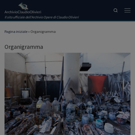
Passa al contenuto
Search
Men
Il sito ufficiale dell'Archivio Opere di Claudio Olivieri
Pagina iniziale
»
Organigramma
Organigramma