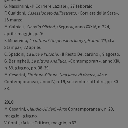
G. Massimini, «Il Corriere Laziale», 27 febbraio.
F. Gualdoni,
Ossessionato dall’astratto
, «Corriere della Sera»,
15 marzo.
M. Galbiati,
Claudio Olivieri
, «Segno», anno XXXIV, n. 224,
aprile-maggio, p. 76.
F. Minervino,
La pittura? Un pensiero lungo gli anni ’70
, «La
Stampa», 22 aprile.
C. Spadoni,
La luce e l’utopia
, «Il Resto Del carlino», 9 agosto.
G. Beringheli,
La pittura Analitica
, «Contemporart», anno XIX,
n. 59, giugno, pp. 38-39.
M. Cesarini,
Struttura-Pittura. Una linea di ricerca
, «Arte
Contemporanea», anno IV, n. 19, settembre-ottobre, pp. 30-
33.
2010
M. Cesarini,
Claudio Olivieri
, «Arte Contemporanea», n. 23,
maggio – giugno.
V. Conti, «Arte e Critica», maggio, n.62.