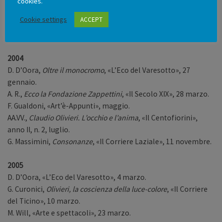
cookies.
marzo.
Cookie settings
ACCEPT
Mostre in Italia. Claudio Olivieri, Rocca Paolina
, «I viaggi di
Repubblica», 20 marzo.
2004
D. D’Oora,
Oltre il monocromo
, «L’Eco del Varesotto», 27
gennaio.
A. R.,
Ecco la Fondazione Zappettini
, «Il Secolo XIX», 28 marzo.
F. Gualdoni, «Art’è-Appunti», maggio.
AA.VV.,
Claudio Olivieri. L’occhio e l’anima
, «Il Centofiorini»,
anno II, n. 2, luglio.
G. Massimini,
Consonanze
, «Il Corriere Laziale», 11 novembre.
2005
D. D’Oora, «L’Eco del Varesotto», 4 marzo.
G. Curonici,
Olivieri, la coscienza della luce-colore
, «Il Corriere
del Ticino», 10 marzo.
M. Will, «Arte e spettacoli», 23 marzo.