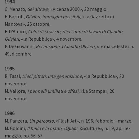
1994
G. Menato,
Sei altrove
, «Vicenza 2000», 22 maggio.
F. Bartoli,
Olivieri, immagini possibili
, «La Gazzetta di
Mantova», 26 ottobre.
F. D’Amico,
Colpi di straccio, dieci anni di lavoro di Claudio
Olivieri
, «la Repubblica», 4 novembre.
P. De Giovanni,
Recensione a Claudio Olivieri
, «Tema Celeste» n.
49, dicembre.
1995
R. Tassi,
Dieci pittori, una generazione
, «la Repubblica», 20
novembre.
M. Vallora,
I pennelli umiliati e offesi
, «La Stampa», 20
novembre.
1996
M. Panzera,
Un percorso
, «Flash Art», n. 196, febbraio – marzo.
M. Goldini,
Il bello e la mano
, «Quadri&Sculture», n. 19, aprile-
maggio, pp. 56-57.