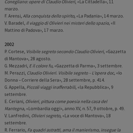
Conegliano: opere di Claudio Olivieri
, «La Cittadella», 11
marzo.
F. Arensi,
Alla conquista dello spirito
, «La Padania», 14 marzo.
V. Baradel,
Il viaggio di Olivieri nei misteri dello spazio
, «Il
Mattino di Padova», 17 marzo.
2002
P. Cortese,
Visibile segreto secondo Claudio Olivieri
, «Gazzetta
di Mantova», 28 agosto.
G. Mezzadri,
E il colore fu
, «Gazzetta di Parma», 3 settembre.
M. Perazzi,
Claudio Olivieri. Visibile segreto – L’opera doc
, «Io
Donna – Corriere della Sera», 28 settembre, p. 414.
G. Appella,
Piccoli viaggi inafferrabili
, «la Repubblica», 9
settembre.
E. Ceriani,
Olivieri, pittura come poesia nella casa del
Mantegna
, «Lombardia oggi», anno XV, n. 57, 9 ottobre, p. 49.
V. Lanfredini,
Olivieri segreto
, «La voce di Mantova», 18
settembre.
R. Ferrario,
Fa quadri astratti, ama il manierismo, insegue la