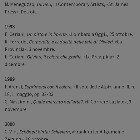
M. Meneguzzo,
Olivieri
, in Contemporary Artists, «St. James
Press», Detroit.
1998
E. Ceriani,
Un pittore in libertà
, «Lombardia Oggi», 25 ottobre.
R. Ferrario,
Corporeità e caducità nelle tele di Olivieri
, «La
Provincia», 3 novembre.
E. Ceriani,
Olivieri, il colore che graffia
, «La Prealpina», 2
dicembre.
1999
F. Arensi,
Esprimersi con il colore
, «Il sole delle Alpi», anno III, n.
18, 1 maggio, pp. 82-83.
G. Massimini,
Quale mercato nell’arte?
, «Il Corriere Laziale», 9
novembre.
2000
C. V. H,
Schöneit hinter Schleiern
, «Frankfurter Allgemeine
Zeitung», 18 ottobre.