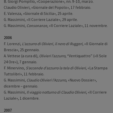
B. Giorgi Pompilio, «Cooperazione», nn. 9-10, marzo.
Claudio Olivieri, «Giornale del Popolo», 17 febbraio.
E. Valenza, «Giornale di Sicilia», 25 aprile.
G. Massimini, «Il Corriere Laziale», 29 aprile.
G. Massimini,
Consonanze
, «Il Corriere Laziale», 11 novembre.
2006
F. Lorenzi,
L’azzurro di Olivieri, il nero di Ruggeri
, «Il Giornale di
Brescia», 25 gennaio.
A. Vettese (a cura di),
Olivieri l’azzurro
, “Ventiquattro” («Il Sole
24 Ore»), 7 gennaio.
F. Minervino,
S’accende d’azzurro la tela di Olivieri
, «La Stampa
Tuttolibri», 11 febbraio.
G. Massimini,
Claudio Olivieri l’Azzurro
, «Nuovo Dossier»,
dicembre – gennaio.
G. Massimini,
Il viaggio notturno di Claudio Olivieri
, «Il Corriere
Laziale», 1 dicembre.
2007