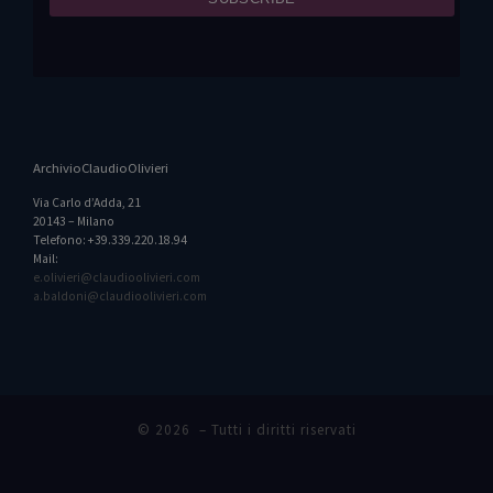
ArchivioClaudioOlivieri
Via Carlo d’Adda, 21
20143 – Milano
Telefono: +39.339.220.18.94
Mail:
e.olivieri@claudioolivieri.com
a.baldoni@claudioolivieri.com
© 2026
– Tutti i diritti riservati