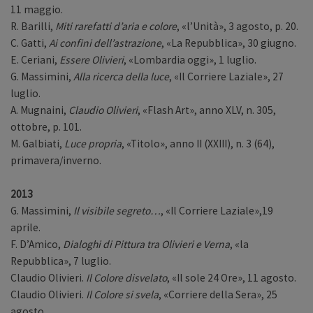
11 maggio.
R. Barilli,
Miti rarefatti d’aria e colore
, «l’Unità», 3 agosto, p. 20.
C. Gatti,
Ai confini dell’astrazione
, «La Repubblica», 30 giugno.
E. Ceriani,
Essere Olivieri
, «Lombardia oggi», 1 luglio.
G. Massimini,
Alla ricerca della luce
, «Il Corriere Laziale», 27
luglio.
A. Mugnaini,
Claudio Olivieri
, «Flash Art», anno XLV, n. 305,
ottobre, p. 101.
M. Galbiati,
Luce propria
, «Titolo», anno II (XXIII), n. 3 (64),
primavera/inverno.
2013
G. Massimini,
Il visibile segreto…
, «Il Corriere Laziale»,19
aprile.
F. D’Amico,
Dialoghi di Pittura tra Olivieri e Verna
, «la
Repubblica», 7 luglio.
Claudio Olivieri.
Il Colore disvelato
, «Il sole 24 Ore», 11 agosto.
Claudio Olivieri.
Il Colore si svela
, «Corriere della Sera», 25
agosto.