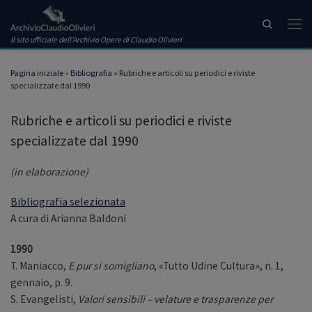
Passa al contenuto
Search
Men
Il sito ufficiale dell'Archivio Opere di Claudio Olivieri
Pagina iniziale
»
Bibliografia
»
Rubriche e articoli su periodici e riviste
specializzate dal 1990
Rubriche e articoli su periodici e riviste
specializzate dal 1990
(in elaborazione)
Bibliografia selezionata
A cura di Arianna Baldoni
1990
T. Maniacco,
E pur si somigliano
, «Tutto Udine Cultura», n. 1,
gennaio, p. 9.
S. Evangelisti,
Valori sensibili – velature e trasparenze per