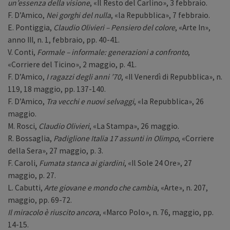
un’essenza della visione
, «Il Resto del Carlino», 3 febbraio.
F. D’Amico,
Nei gorghi del nulla
, «la Repubblica», 7 febbraio.
E. Pontiggia,
Claudio Olivieri – Pensiero del colore
, «Arte In»,
anno III, n. 1, febbraio, pp. 40-41.
V. Conti,
Formale – informale: generazioni a confronto
,
«Corriere del Ticino», 2 maggio, p. 41.
F. D’Amico,
I ragazzi degli anni ’70
, «Il Venerdì di Repubblica», n.
119, 18 maggio, pp. 137-140.
F. D’Amico,
Tra vecchi e nuovi selvaggi
, «la Repubblica», 26
maggio.
M. Rosci,
Claudio Olivieri
, «La Stampa», 26 maggio.
R. Bossaglia,
Padiglione Italia 17 assunti in Olimpo
, «Corriere
della Sera», 27 maggio, p. 3.
F. Caroli,
Fumata stanca ai giardini
, «Il Sole 24 Ore», 27
maggio, p. 27.
L. Cabutti,
Arte giovane e mondo che cambia
, «Arte», n. 207,
maggio, pp. 69-72.
Il miracolo è riuscito ancora
, «Marco Polo», n. 76, maggio, pp.
14-15.