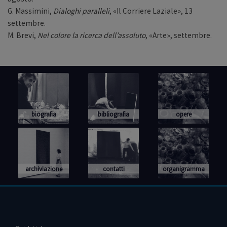
G. Massimini,
Dialoghi paralleli
, «Il Corriere Laziale», 13
settembre.
M. Brevi,
Nel colore la ricerca dell’assoluto
, «Arte», settembre.
biografia
bibliografia
opere
archiviazione
contatti
organigramma