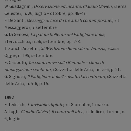
W. Guadagnini,
Osservazione ed incanto. Claudio Olivieri
, «Tema
Celeste», n. 26, luglio – ottobre, pp. 46-47.
F. De Santi,
Messaggi di luce da tre artisti contemporanei
, «Il
Messaggero», 7 settembre.
G. Di Genova,
La patata bollente del Padiglione Italia
,
«Terzocchio», n. 56, settembre, pp. 2-3.
T. Zanchi Anselmi,
XLIV Edizione Biennale di Venezia
, «Casa
Oggi», n. 195, settembre.
E. Crispolti,
Taccuino breve sulla Biennale – clima di
omologazione celebrata
, «Gazzetta delle Arti», nn. 5-6, p. 21.
G. Gigliotti,
Il Padiglione Italia? salvato dal confronto
, «Gazzetta
delle Arti», n. 5-6, p. 15.
1992
F. Tedeschi,
L’invisibile dipinto
, «il Giornale», 1 marzo.
A. Lugli,
Claudio Olivieri, Il corpo dell’idea
, «L’Indice», Torino, n.
6, luglio.