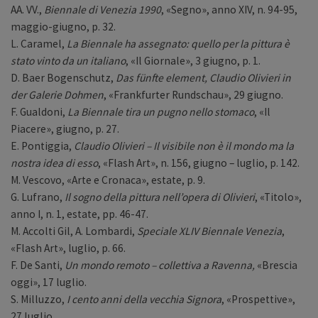
AA. VV.,
Biennale di Venezia 1990
, «Segno», anno XIV, n. 94-95,
maggio-giugno, p. 32.
L. Caramel,
La Biennale ha assegnato: quello per la pittura è
stato vinto da un italiano
, «Il Giornale», 3 giugno, p. 1.
D. Baer Bogenschutz,
Das fünfte element, Claudio Olivieri in
der Galerie Dohmen
, «Frankfurter Rundschau», 29 giugno.
F. Gualdoni,
La Biennale tira un pugno nello stomaco
, «Il
Piacere», giugno, p. 27.
E. Pontiggia,
Claudio Olivieri – Il visibile non è il mondo ma la
nostra idea di esso
, «Flash Art», n. 156, giugno – luglio, p. 142.
M. Vescovo, «Arte e Cronaca», estate, p. 9.
G. Lufrano,
Il sogno della pittura nell’opera di Olivieri
, «Titolo»,
anno I, n. 1, estate, pp. 46-47.
M. Accolti Gil, A. Lombardi,
Speciale XLIV Biennale Venezia
,
«Flash Art», luglio, p. 66.
F. De Santi,
Un mondo remoto – collettiva a Ravenna,
«Brescia
oggi», 17 luglio.
S. Milluzzo,
I cento anni della vecchia Signora
, «Prospettive»,
27 luglio.