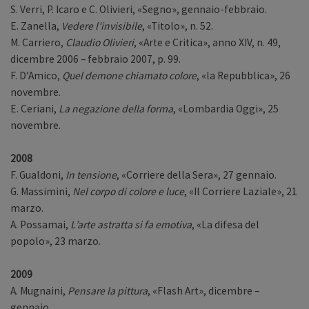
S. Verri, P. Icaro e C. Olivieri, «Segno», gennaio-febbraio.
E. Zanella,
Vedere l’invisibile
, «Titolo», n. 52.
M. Carriero,
Claudio Olivieri
, «Arte e Critica», anno XIV, n. 49,
dicembre 2006 – febbraio 2007, p. 99.
F. D’Amico,
Quel demone chiamato colore
, «la Repubblica», 26
novembre.
E. Ceriani,
La negazione della forma
, «Lombardia Oggi», 25
novembre.
2008
F. Gualdoni,
In tensione
, «Corriere della Sera», 27 gennaio.
G. Massimini,
Nel corpo di colore e luce
, «Il Corriere Laziale», 21
marzo.
A. Possamai,
L’arte astratta si fa emotiva
, «La difesa del
popolo», 23 marzo.
2009
A. Mugnaini,
Pensare la pittura
, «Flash Art», dicembre –
gennaio.