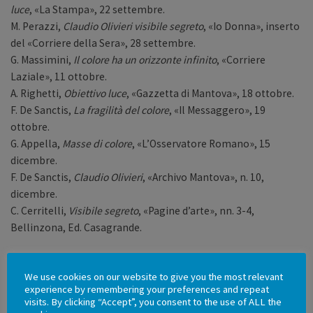
luce
, «La Stampa», 22 settembre.
M. Perazzi,
Claudio Olivieri visibile segreto
, «Io Donna», inserto
del «Corriere della Sera», 28 settembre.
G. Massimini,
Il colore ha un orizzonte infinito
, «Corriere
Laziale», 11 ottobre.
A. Righetti,
Obiettivo luce
, «Gazzetta di Mantova», 18 ottobre.
F. De Sanctis,
La fragilità del colore
, «Il Messaggero», 19
ottobre.
G. Appella,
Masse di colore
, «L’Osservatore Romano», 15
dicembre.
F. De Sanctis,
Claudio Olivieri
, «Archivo Mantova», n. 10,
dicembre.
C. Cerritelli,
Visibile segreto
, «Pagine d’arte», nn. 3-4,
Bellinzona, Ed. Casagrande.
2003
We use cookies on our website to give you the most relevant
Claudio Olivieri,
Rocca Paolina, Perugia
, «la Repubblica», 8
experience by remembering your preferences and repeat
marzo.
visits. By clicking “Accept”, you consent to the use of ALL the
G. Massimini,
Nel corpo del colore
, «Corriere Laziale», 14