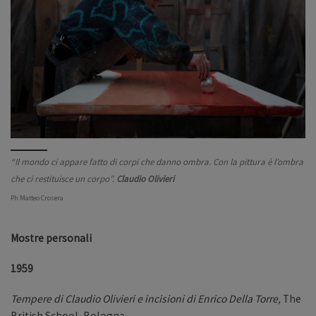
“Il mondo ci appare fatto di corpi che danno ombra. Con la pittura è l’ombra
che ci restituisce un corpo”.
Claudio Olivieri
Ph Matteo Crosera
Mostre personali
1959
Tempere di Claudio Olivieri e incisioni di Enrico Della Torre,
The
British School, Bologna