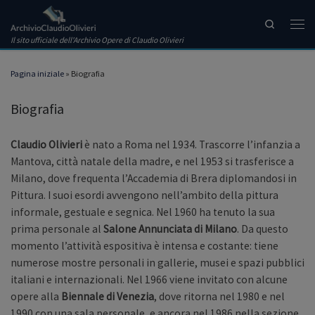
Passa al contenuto
Search
Men
Il sito ufficiale dell'Archivio Opere di Claudio Olivieri
Pagina iniziale
»
Biografia
Biografia
Claudio Olivieri
è nato a Roma nel 1934. Trascorre l’infanzia a
Mantova, città natale della madre, e nel 1953 si trasferisce a
Milano, dove frequenta l’Accademia di Brera diplomandosi in
Pittura. I suoi esordi avvengono nell’ambito della pittura
informale, gestuale e segnica. Nel 1960 ha tenuto la sua
prima personale al
Salone Annunciata di Milano
. Da questo
momento l’attività espositiva è intensa e costante: tiene
numerose mostre personali in gallerie, musei e spazi pubblici
italiani e internazionali. Nel 1966 viene invitato con alcune
opere alla
Biennale di Venezia
, dove ritorna nel 1980 e nel
1990 con una sala personale, e ancora nel 1986 nella sezione