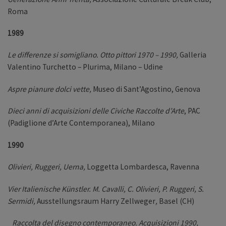
Roma
1989
Le differenze si somigliano. Otto pittori 1970 – 1990,
Galleria
Valentino Turchetto – Plurima, Milano – Udine
Aspre pianure dolci vette,
Museo di Sant’Agostino, Genova
Dieci anni di acquisizioni delle Civiche Raccolte d’Arte
, PAC
(Padiglione d’Arte Contemporanea), Milano
1990
Olivieri, Ruggeri, Uerna,
Loggetta Lombardesca, Ravenna
Vier Italienische
K
ü
n
stler. M. Cavalli, C. Olivieri, P. Ruggeri, S.
Sermidi,
Ausstellungsraum Harry Zellweger
,
Basel (CH)
Raccolta del disegno contemporaneo. Acquisizioni 1990,