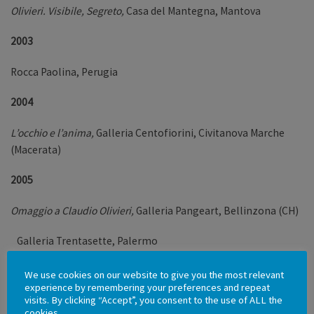
Olivieri. Visibile, Segreto,
Casa del Mantegna, Mantova
2003
Rocca Paolina, Perugia
2004
L’occhio e l’anima,
Galleria Centofiorini, Civitanova Marche
(Macerata)
2005
Omaggio a Claudio Olivieri,
Galleria Pangeart, Bellinzona (CH)
Galleria Trentasette, Palermo
Fondazione Zappettini, Milano
We use cookies on our website to give you the most relevant
experience by remembering your preferences and repeat
visits. By clicking “Accept”, you consent to the use of ALL the
2006
cookies.