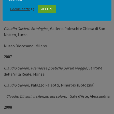
Olivieri. L’azzurro,
Grande Miglio in Castello, Brescia
Cookie settings
ACCEPT
White Project
(con Paolo Icaro), Pescara
Claudio Olivieri. Antologica,
Galleria Poleschi e Chiesa di San
Matteo, Lucca
Museo Diocesano, Milano
2007
Claudio Olivieri. Premesse poetiche per un viaggio,
Serrone
della Villa Reale, Monza
Claudio Olivieri,
Palazzo Paleotti, Minerbio (Bologna)
Claudio Olivieri. Il silenzio del colore,
Sale d’Arte, Alessandria
2008